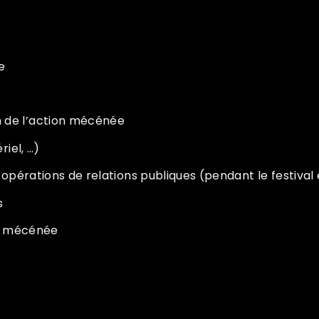
ée
 de l’action mécénée
riel, …)
 opérations de relations publiques (pendant le festival
cs
ion mécénée