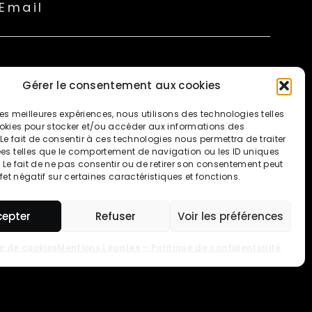
Email
Code Postal
Gérer le consentement aux cookies
 les meilleures expériences, nous utilisons des technologies telles
okies pour stocker et/ou accéder aux informations des
 Le fait de consentir à ces technologies nous permettra de traiter
s telles que le comportement de navigation ou les ID uniques
Commune
e. Le fait de ne pas consentir ou de retirer son consentement peut
fet négatif sur certaines caractéristiques et fonctions.
cepter
Refuser
Voir les préférences
S'INSCRIRE
ue de cookies
Mentions Légales – Politique de confidentialité