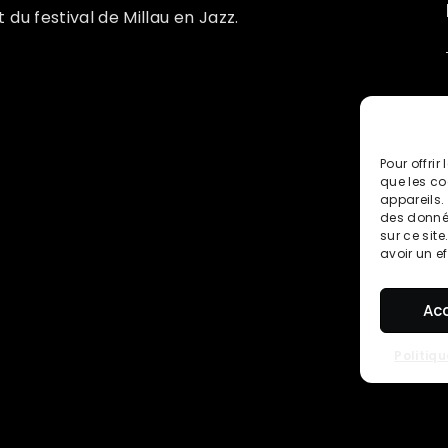
 du festival de Millau en Jazz.
Pour offrir
que les co
appareils.
des donnée
sur ce sit
avoir un ef
Ac
Politiq