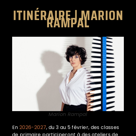
ITINÉRAIRE | MARION
RAMPAL
Marion Rampal
En
2026-2027
, du 3 au 5 février, des classes
de primaire participeront à des ateliers de