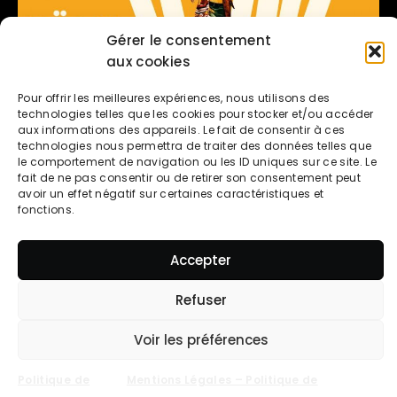
Gérer le consentement
aux cookies
Pour offrir les meilleures expériences, nous utilisons des
AU RYTHME DE VERA –
technologies telles que les cookies pour stocker et/ou accéder
aux informations des appareils. Le fait de consentir à ces
CINÉMA
technologies nous permettra de traiter des données telles que
le comportement de navigation ou les ID uniques sur ce site. Le
EN SAVOIR PLUS
fait de ne pas consentir ou de retirer son consentement peut
avoir un effet négatif sur certaines caractéristiques et
fonctions.
Accepter
Refuser
Voir les préférences
Politique de
Mentions Légales – Politique de